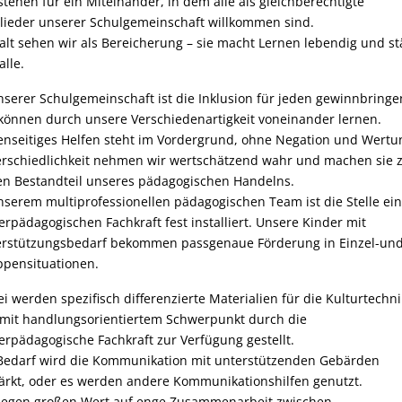
stehen für ein Miteinander, in dem alle als gleichberechtigte
lieder unserer Schulgemeinschaft willkommen sind.
falt sehen wir als Bereicherung – sie macht Lernen lebendig und st
alle.
nserer Schulgemeinschaft ist die Inklusion für jeden gewinnbringe
können durch unsere Verschiedenartigkeit voneinander lernen.
nseitiges Helfen steht im Vordergrund, ohne Negation und Wertu
rschiedlichkeit nehmen wir wertschätzend wahr und machen sie
en Bestandteil unseres pädagogischen Handelns.
nserem multiprofessionellen pädagogischen Team ist die Stelle ei
erpädagogischen Fachkraft fest installiert. Unsere Kinder mit
rstützungsbedarf bekommen passgenaue Förderung in Einzel-un
pensituationen.
i werden spezifisch differenzierte Materialien für die Kulturtechn
 mit handlungsorientiertem Schwerpunkt durch die
erpädagogische Fachkraft zur Verfügung gestellt.
Bedarf wird die Kommunikation mit unterstützenden Gebärden
ärkt, oder es werden andere Kommunikationshilfen genutzt.
legen großen Wert auf enge Zusammenarbeit zwischen