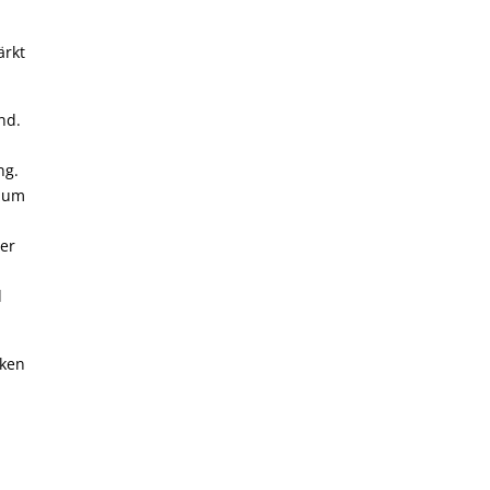
ärkt
nd.
ng.
 zum
ner
d
iken