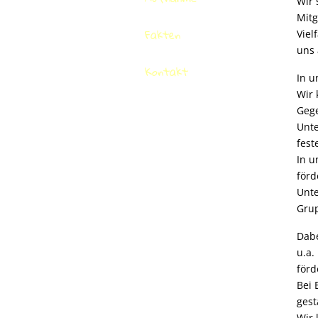
Wir 
Mitg
Fakten
Viel
uns 
Kontakt
In u
Wir 
Gege
Unte
fest
In u
förd
Unte
Grup
Dabe
u.a.
förd
Bei 
gest
Wir 